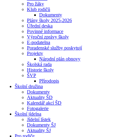
Pro žáky
Klub rodičů
Dokumenty
Plány školy 2025-2026
Úřední deska
Povinné informace
Výroční zprávy školy
E-podatelna
Poradenské služby poskytují
Projekty
Národní plán obnovy
Školská rada
Historie školy
ŠVP
Přírodopis
Školní družina
Dokumenty
Aktuality ŠD
Kalendář akcí ŠD
Fotogalerie
Školní jídelna
Jídelní lístek
Dokumenty ŠJ
Aktuality ŠJ
Pro rodiče