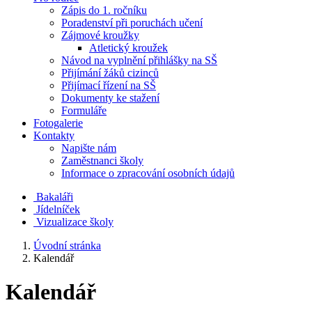
Zápis do 1. ročníku
Poradenství při poruchách učení
Zájmové kroužky
Atletický kroužek
Návod na vyplnění přihlášky na SŠ
Přijímání žáků cizinců
Přijímací řízení na SŠ
Dokumenty ke stažení
Formuláře
Fotogalerie
Kontakty
Napište nám
Zaměstnanci školy
Informace o zpracování osobních údajů
Bakaláři
Jídelníček
Vizualizace školy
Úvodní stránka
Kalendář
Kalendář