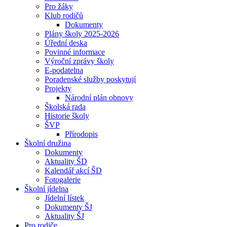
Pro žáky
Klub rodičů
Dokumenty
Plány školy 2025-2026
Úřední deska
Povinné informace
Výroční zprávy školy
E-podatelna
Poradenské služby poskytují
Projekty
Národní plán obnovy
Školská rada
Historie školy
ŠVP
Přírodopis
Školní družina
Dokumenty
Aktuality ŠD
Kalendář akcí ŠD
Fotogalerie
Školní jídelna
Jídelní lístek
Dokumenty ŠJ
Aktuality ŠJ
Pro rodiče