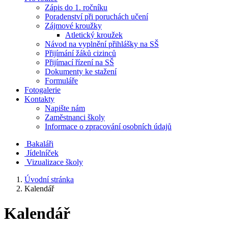
Zápis do 1. ročníku
Poradenství při poruchách učení
Zájmové kroužky
Atletický kroužek
Návod na vyplnění přihlášky na SŠ
Přijímání žáků cizinců
Přijímací řízení na SŠ
Dokumenty ke stažení
Formuláře
Fotogalerie
Kontakty
Napište nám
Zaměstnanci školy
Informace o zpracování osobních údajů
Bakaláři
Jídelníček
Vizualizace školy
Úvodní stránka
Kalendář
Kalendář