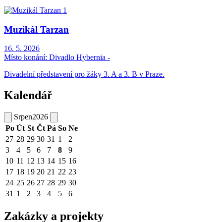
Muzikál Tarzan
16. 5. 2026
Místo konání:
Divadlo Hybernia -
Divadelní představení pro žáky 3. A a 3. B v Praze.
Kalendář
Srpen
2026
Po
Út
St
Čt
Pá
So
Ne
27
28
29
30
31
1
2
3
4
5
6
7
8
9
10
11
12
13
14
15
16
17
18
19
20
21
22
23
24
25
26
27
28
29
30
31
1
2
3
4
5
6
Zakázky a projekty