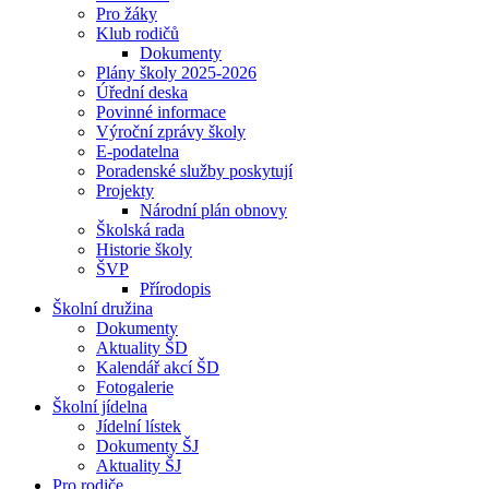
Pro žáky
Klub rodičů
Dokumenty
Plány školy 2025-2026
Úřední deska
Povinné informace
Výroční zprávy školy
E-podatelna
Poradenské služby poskytují
Projekty
Národní plán obnovy
Školská rada
Historie školy
ŠVP
Přírodopis
Školní družina
Dokumenty
Aktuality ŠD
Kalendář akcí ŠD
Fotogalerie
Školní jídelna
Jídelní lístek
Dokumenty ŠJ
Aktuality ŠJ
Pro rodiče