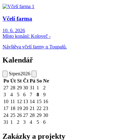
Včelí farma
10. 6. 2026
Místo konání:
Koloveč -
Návštěva včelí farmy u Toupalů.
Kalendář
Srpen
2026
Po
Út
St
Čt
Pá
So
Ne
27
28
29
30
31
1
2
3
4
5
6
7
8
9
10
11
12
13
14
15
16
17
18
19
20
21
22
23
24
25
26
27
28
29
30
31
1
2
3
4
5
6
Zakázky a projekty