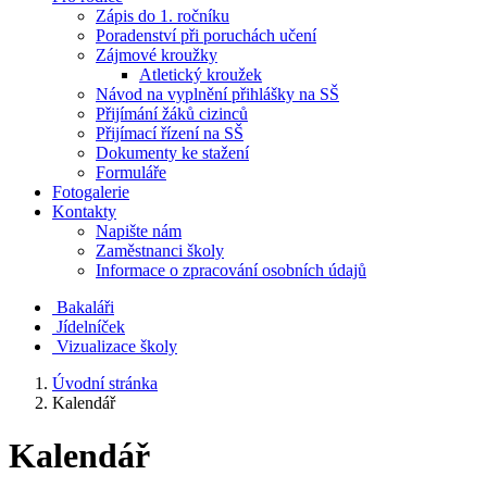
Zápis do 1. ročníku
Poradenství při poruchách učení
Zájmové kroužky
Atletický kroužek
Návod na vyplnění přihlášky na SŠ
Přijímání žáků cizinců
Přijímací řízení na SŠ
Dokumenty ke stažení
Formuláře
Fotogalerie
Kontakty
Napište nám
Zaměstnanci školy
Informace o zpracování osobních údajů
Bakaláři
Jídelníček
Vizualizace školy
Úvodní stránka
Kalendář
Kalendář