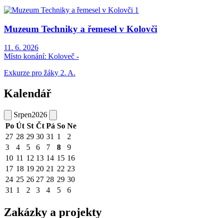
Muzeum Techniky a řemesel v Kolovči
11. 6. 2026
Místo konání:
Koloveč -
Exkurze pro žáky 2. A.
Kalendář
Srpen
2026
Po
Út
St
Čt
Pá
So
Ne
27
28
29
30
31
1
2
3
4
5
6
7
8
9
10
11
12
13
14
15
16
17
18
19
20
21
22
23
24
25
26
27
28
29
30
31
1
2
3
4
5
6
Zakázky a projekty