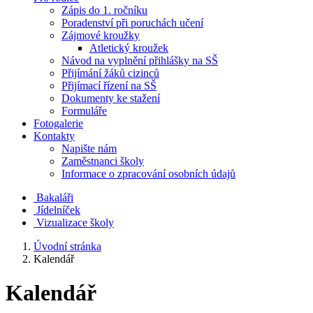
Zápis do 1. ročníku
Poradenství při poruchách učení
Zájmové kroužky
Atletický kroužek
Návod na vyplnění přihlášky na SŠ
Přijímání žáků cizinců
Přijímací řízení na SŠ
Dokumenty ke stažení
Formuláře
Fotogalerie
Kontakty
Napište nám
Zaměstnanci školy
Informace o zpracování osobních údajů
Bakaláři
Jídelníček
Vizualizace školy
Úvodní stránka
Kalendář
Kalendář