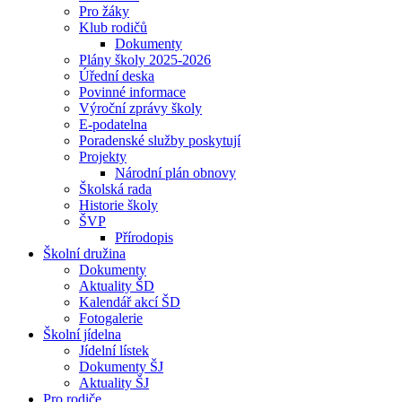
Pro žáky
Klub rodičů
Dokumenty
Plány školy 2025-2026
Úřední deska
Povinné informace
Výroční zprávy školy
E-podatelna
Poradenské služby poskytují
Projekty
Národní plán obnovy
Školská rada
Historie školy
ŠVP
Přírodopis
Školní družina
Dokumenty
Aktuality ŠD
Kalendář akcí ŠD
Fotogalerie
Školní jídelna
Jídelní lístek
Dokumenty ŠJ
Aktuality ŠJ
Pro rodiče