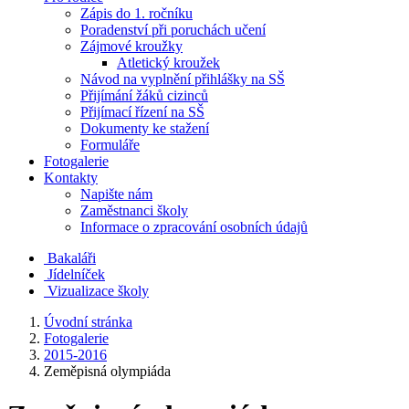
Zápis do 1. ročníku
Poradenství při poruchách učení
Zájmové kroužky
Atletický kroužek
Návod na vyplnění přihlášky na SŠ
Přijímání žáků cizinců
Přijímací řízení na SŠ
Dokumenty ke stažení
Formuláře
Fotogalerie
Kontakty
Napište nám
Zaměstnanci školy
Informace o zpracování osobních údajů
Bakaláři
Jídelníček
Vizualizace školy
Úvodní stránka
Fotogalerie
2015-2016
Zeměpisná olympiáda