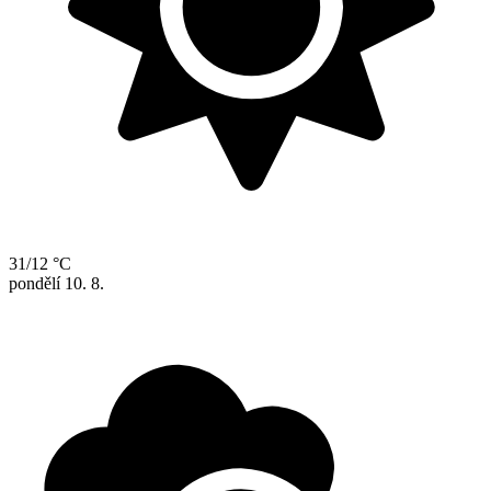
31/12 °C
pondělí
10. 8.