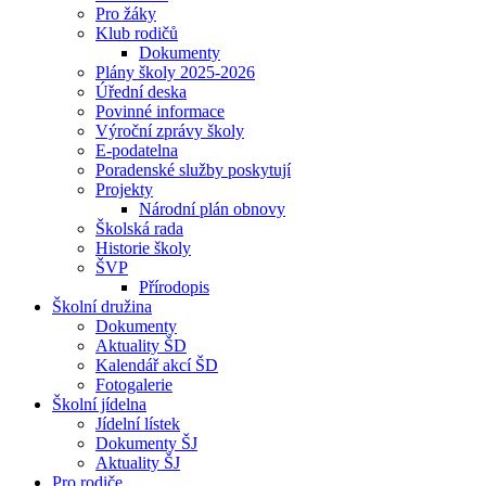
Pro žáky
Klub rodičů
Dokumenty
Plány školy 2025-2026
Úřední deska
Povinné informace
Výroční zprávy školy
E-podatelna
Poradenské služby poskytují
Projekty
Národní plán obnovy
Školská rada
Historie školy
ŠVP
Přírodopis
Školní družina
Dokumenty
Aktuality ŠD
Kalendář akcí ŠD
Fotogalerie
Školní jídelna
Jídelní lístek
Dokumenty ŠJ
Aktuality ŠJ
Pro rodiče