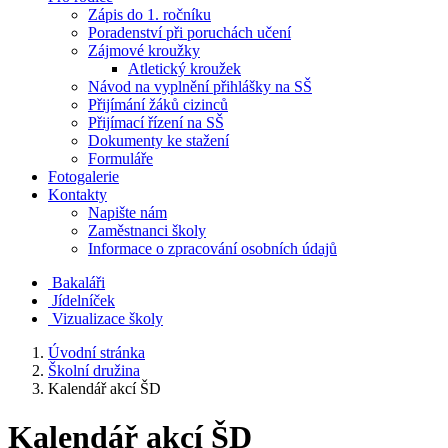
Zápis do 1. ročníku
Poradenství při poruchách učení
Zájmové kroužky
Atletický kroužek
Návod na vyplnění přihlášky na SŠ
Přijímání žáků cizinců
Přijímací řízení na SŠ
Dokumenty ke stažení
Formuláře
Fotogalerie
Kontakty
Napište nám
Zaměstnanci školy
Informace o zpracování osobních údajů
Bakaláři
Jídelníček
Vizualizace školy
Úvodní stránka
Školní družina
Kalendář akcí ŠD
Kalendář akcí ŠD