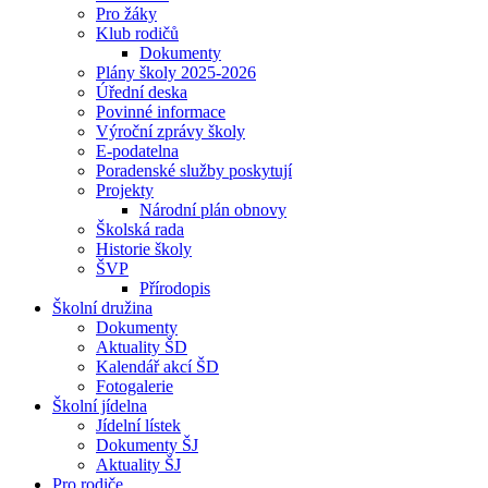
Pro žáky
Klub rodičů
Dokumenty
Plány školy 2025-2026
Úřední deska
Povinné informace
Výroční zprávy školy
E-podatelna
Poradenské služby poskytují
Projekty
Národní plán obnovy
Školská rada
Historie školy
ŠVP
Přírodopis
Školní družina
Dokumenty
Aktuality ŠD
Kalendář akcí ŠD
Fotogalerie
Školní jídelna
Jídelní lístek
Dokumenty ŠJ
Aktuality ŠJ
Pro rodiče