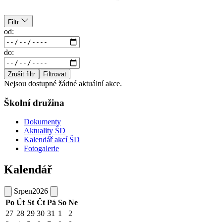
Filtr
od:
do:
Zrušit filtr
Filtrovat
Nejsou dostupné žádné aktuální akce.
Školní družina
Dokumenty
Aktuality ŠD
Kalendář akcí ŠD
Fotogalerie
Kalendář
Srpen
2026
Po
Út
St
Čt
Pá
So
Ne
27
28
29
30
31
1
2