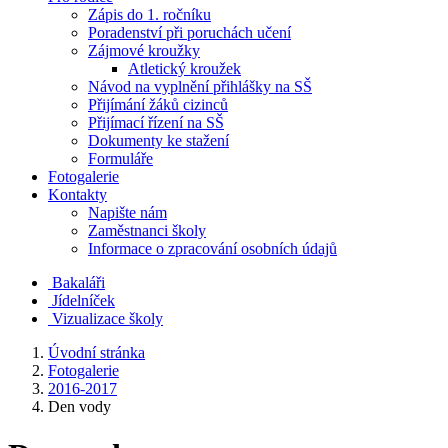
Zápis do 1. ročníku
Poradenství při poruchách učení
Zájmové kroužky
Atletický kroužek
Návod na vyplnění přihlášky na SŠ
Přijímání žáků cizinců
Přijímací řízení na SŠ
Dokumenty ke stažení
Formuláře
Fotogalerie
Kontakty
Napište nám
Zaměstnanci školy
Informace o zpracování osobních údajů
Bakaláři
Jídelníček
Vizualizace školy
Úvodní stránka
Fotogalerie
2016-2017
Den vody