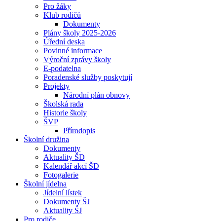
Pro žáky
Klub rodičů
Dokumenty
Plány školy 2025-2026
Úřední deska
Povinné informace
Výroční zprávy školy
E-podatelna
Poradenské služby poskytují
Projekty
Národní plán obnovy
Školská rada
Historie školy
ŠVP
Přírodopis
Školní družina
Dokumenty
Aktuality ŠD
Kalendář akcí ŠD
Fotogalerie
Školní jídelna
Jídelní lístek
Dokumenty ŠJ
Aktuality ŠJ
Pro rodiče