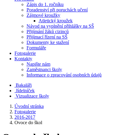
Zápis do 1. ročníku
Poradenství při poruchách učení
Zájmové kroužky
Atletický kroužek
Návod na vyplnění přihlášky na SŠ
Přijímání žáků cizinců
Přijímací řízení na SŠ
Dokumenty ke stažení
Formuláře
Fotogalerie
Kontakty
Napište nám
Zaměstnanci školy
Informace o zpracování osobních údajů
Bakaláři
Jídelníček
Vizualizace školy
Úvodní stránka
Fotogalerie
2016-2017
Ovoce do škol