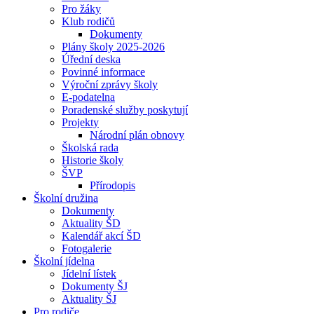
Pro žáky
Klub rodičů
Dokumenty
Plány školy 2025-2026
Úřední deska
Povinné informace
Výroční zprávy školy
E-podatelna
Poradenské služby poskytují
Projekty
Národní plán obnovy
Školská rada
Historie školy
ŠVP
Přírodopis
Školní družina
Dokumenty
Aktuality ŠD
Kalendář akcí ŠD
Fotogalerie
Školní jídelna
Jídelní lístek
Dokumenty ŠJ
Aktuality ŠJ
Pro rodiče