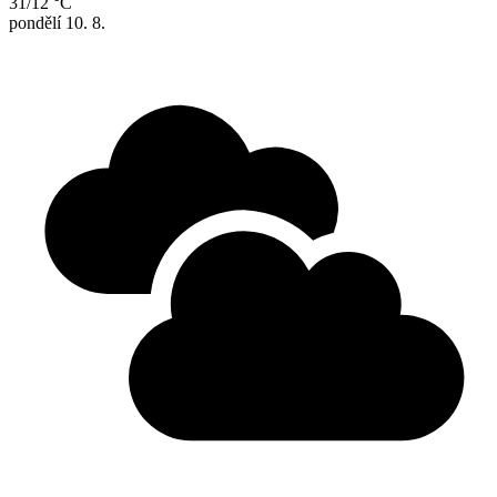
31/12 °C
pondělí
10. 8.