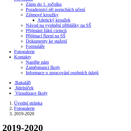
Zápis do 1. ročníku
Poradenství při poruchách učení
Zájmové kroužky
Atletický kroužek
Návod na vyplnění přihlášky na SŠ
Přijímání žáků cizinců
Přijímací řízení na SŠ
Dokumenty ke stažení
Formuláře
Fotogalerie
Kontakty
Napište nám
Zaměstnanci školy
Informace o zpracování osobních údajů
Bakaláři
Jídelníček
Vizualizace školy
Úvodní stránka
Fotogalerie
2019-2020
2019-2020