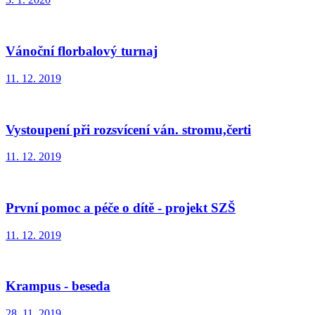
Vánoční florbalový turnaj
11. 12. 2019
Vystoupení při rozsvícení ván. stromu,čerti
11. 12. 2019
První pomoc a péče o dítě - projekt SZŠ
11. 12. 2019
Krampus - beseda
28. 11. 2019