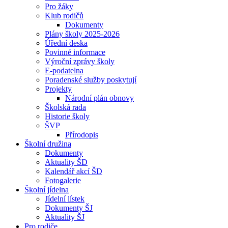
Pro žáky
Klub rodičů
Dokumenty
Plány školy 2025-2026
Úřední deska
Povinné informace
Výroční zprávy školy
E-podatelna
Poradenské služby poskytují
Projekty
Národní plán obnovy
Školská rada
Historie školy
ŠVP
Přírodopis
Školní družina
Dokumenty
Aktuality ŠD
Kalendář akcí ŠD
Fotogalerie
Školní jídelna
Jídelní lístek
Dokumenty ŠJ
Aktuality ŠJ
Pro rodiče