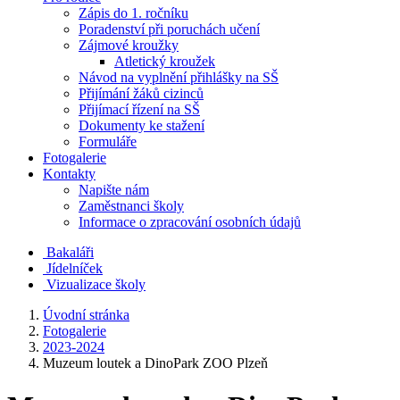
Zápis do 1. ročníku
Poradenství při poruchách učení
Zájmové kroužky
Atletický kroužek
Návod na vyplnění přihlášky na SŠ
Přijímání žáků cizinců
Přijímací řízení na SŠ
Dokumenty ke stažení
Formuláře
Fotogalerie
Kontakty
Napište nám
Zaměstnanci školy
Informace o zpracování osobních údajů
Bakaláři
Jídelníček
Vizualizace školy
Úvodní stránka
Fotogalerie
2023-2024
Muzeum loutek a DinoPark ZOO Plzeň