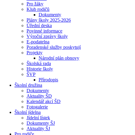
Pro žáky
Klub rodičů
Dokumenty
Plány školy 2025-2026
Úřední deska
Povinné informace
Výroční zprávy školy
E-podatelna
Poradenské služby poskytují
Projekty
Národní plán obnovy
Školská rada
Historie školy
ŠVP
Přírodopis
Školní družina
Dokumenty
Aktuality ŠD
Kalendář akcí ŠD
Fotogalerie
Školní jídelna
Jídelní lístek
Dokumenty ŠJ
Aktuality ŠJ
Pro rodiče