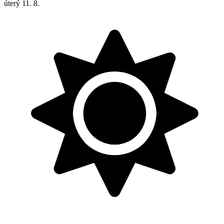
úterý
11. 8.