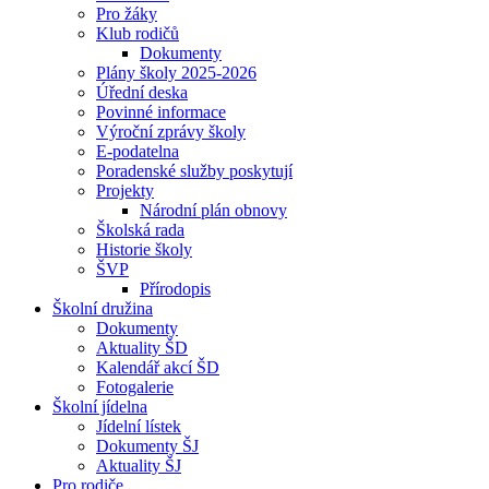
Pro žáky
Klub rodičů
Dokumenty
Plány školy 2025-2026
Úřední deska
Povinné informace
Výroční zprávy školy
E-podatelna
Poradenské služby poskytují
Projekty
Národní plán obnovy
Školská rada
Historie školy
ŠVP
Přírodopis
Školní družina
Dokumenty
Aktuality ŠD
Kalendář akcí ŠD
Fotogalerie
Školní jídelna
Jídelní lístek
Dokumenty ŠJ
Aktuality ŠJ
Pro rodiče