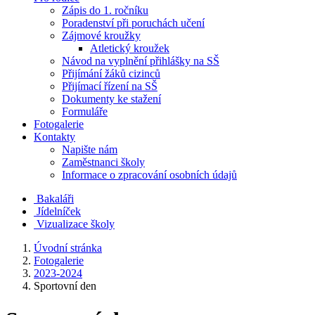
Zápis do 1. ročníku
Poradenství při poruchách učení
Zájmové kroužky
Atletický kroužek
Návod na vyplnění přihlášky na SŠ
Přijímání žáků cizinců
Přijímací řízení na SŠ
Dokumenty ke stažení
Formuláře
Fotogalerie
Kontakty
Napište nám
Zaměstnanci školy
Informace o zpracování osobních údajů
Bakaláři
Jídelníček
Vizualizace školy
Úvodní stránka
Fotogalerie
2023-2024
Sportovní den