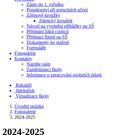
Zápis do 1. ročníku
Poradenství při poruchách učení
Zájmové kroužky
Atletický kroužek
Návod na vyplnění přihlášky na SŠ
Přijímání žáků cizinců
Přijímací řízení na SŠ
Dokumenty ke stažení
Formuláře
Fotogalerie
Kontakty
Napište nám
Zaměstnanci školy
Informace o zpracování osobních údajů
Bakaláři
Jídelníček
Vizualizace školy
Úvodní stránka
Fotogalerie
2024-2025
2024-2025