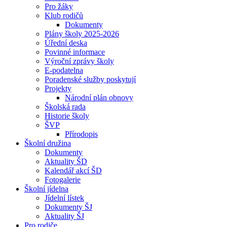
Pro žáky
Klub rodičů
Dokumenty
Plány školy 2025-2026
Úřední deska
Povinné informace
Výroční zprávy školy
E-podatelna
Poradenské služby poskytují
Projekty
Národní plán obnovy
Školská rada
Historie školy
ŠVP
Přírodopis
Školní družina
Dokumenty
Aktuality ŠD
Kalendář akcí ŠD
Fotogalerie
Školní jídelna
Jídelní lístek
Dokumenty ŠJ
Aktuality ŠJ
Pro rodiče