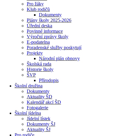
Pro žáky
Klub rodičů
Dokumenty
Plány školy 2025-2026
Úřední deska
Povinné informace
Výroční zprávy školy
E-podatelna
Poradenské služby poskytují
Projekty
Národní plán obnovy
Školská rada
Historie školy
ŠVP
Přírodopis
Školní družina
Dokumenty
Aktuality ŠD
Kalendář akcí ŠD
Fotogalerie
Školní jídelna
Jídelní lístek
Dokumenty ŠJ
Aktuality ŠJ
Pro rodiče