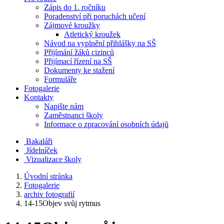
Zápis do 1. ročníku
Poradenství při poruchách učení
Zájmové kroužky
Atletický kroužek
Návod na vyplnění přihlášky na SŠ
Přijímání žáků cizinců
Přijímací řízení na SŠ
Dokumenty ke stažení
Formuláře
Fotogalerie
Kontakty
Napište nám
Zaměstnanci školy
Informace o zpracování osobních údajů
Bakaláři
Jídelníček
Vizualizace školy
Úvodní stránka
Fotogalerie
archiv fotografií
14-15Objev svůj rytmus