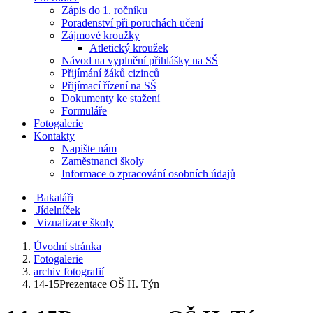
Zápis do 1. ročníku
Poradenství při poruchách učení
Zájmové kroužky
Atletický kroužek
Návod na vyplnění přihlášky na SŠ
Přijímání žáků cizinců
Přijímací řízení na SŠ
Dokumenty ke stažení
Formuláře
Fotogalerie
Kontakty
Napište nám
Zaměstnanci školy
Informace o zpracování osobních údajů
Bakaláři
Jídelníček
Vizualizace školy
Úvodní stránka
Fotogalerie
archiv fotografií
14-15Prezentace OŠ H. Týn