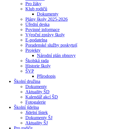
Pro žáky
Klub rodičů
Dokumenty
Plány školy 2025-2026
Úřední deska
Povinné informace
Výroční zprávy školy
E-podatelna
Poradenské služby poskytují
Projekty
Národní plán obnovy
Školská rada
Historie školy
ŠVP
Přírodopis
Školní družina
Dokumenty
Aktuality ŠD
Kalendář akcí ŠD
Fotogalerie
Školní jídelna
Jídelní lístek
Dokumenty ŠJ
Aktuality ŠJ
Pro rodiče