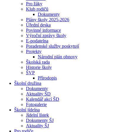
Pro žáky
Klub rodičů
Dokumenty
Plány školy 2025-2026
Úřední deska
Povinné informace
Výroční zprávy školy
E-podatelna
Poradenské služby poskytují
Projekty
Národní plán obnovy
Školská rada
Historie školy
ŠVP
Přírodopis
Školní družina
Dokumenty
Aktuality ŠD
Kalendář akcí ŠD
Fotogalerie
Školní jídelna
Jídelní lístek
Dokumenty ŠJ
Aktuality ŠJ
Pro rodiče