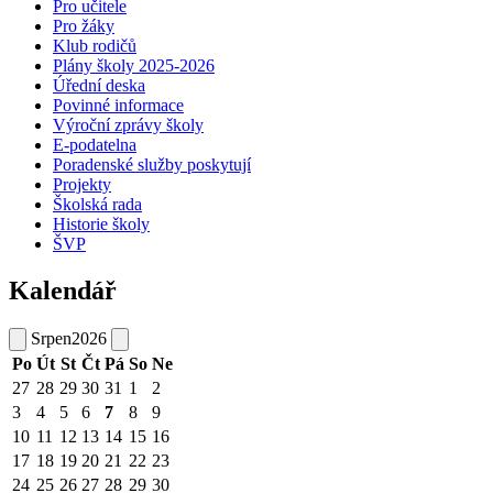
Pro učitele
Pro žáky
Klub rodičů
Plány školy 2025-2026
Úřední deska
Povinné informace
Výroční zprávy školy
E-podatelna
Poradenské služby poskytují
Projekty
Školská rada
Historie školy
ŠVP
Kalendář
Srpen
2026
Po
Út
St
Čt
Pá
So
Ne
27
28
29
30
31
1
2
3
4
5
6
7
8
9
10
11
12
13
14
15
16
17
18
19
20
21
22
23
24
25
26
27
28
29
30