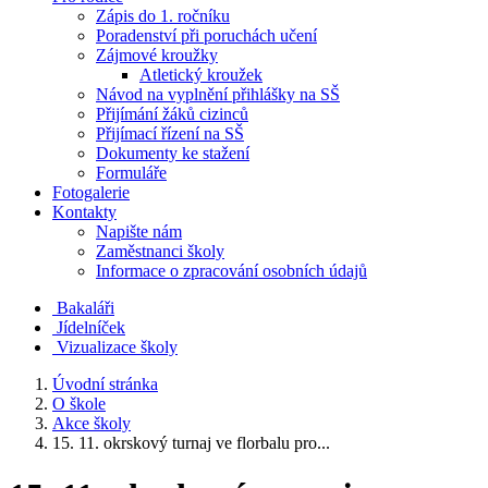
Zápis do 1. ročníku
Poradenství při poruchách učení
Zájmové kroužky
Atletický kroužek
Návod na vyplnění přihlášky na SŠ
Přijímání žáků cizinců
Přijímací řízení na SŠ
Dokumenty ke stažení
Formuláře
Fotogalerie
Kontakty
Napište nám
Zaměstnanci školy
Informace o zpracování osobních údajů
Bakaláři
Jídelníček
Vizualizace školy
Úvodní stránka
O škole
Akce školy
15. 11. okrskový turnaj ve florbalu pro...