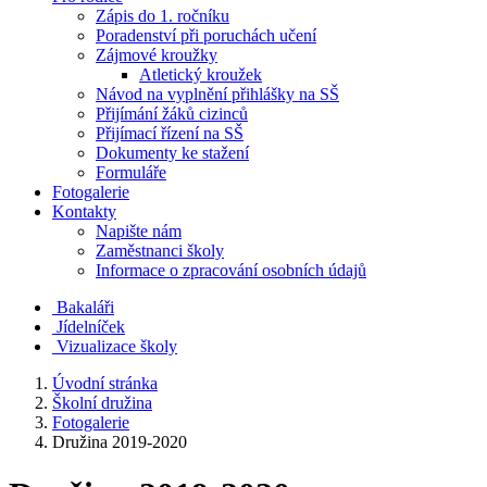
Zápis do 1. ročníku
Poradenství při poruchách učení
Zájmové kroužky
Atletický kroužek
Návod na vyplnění přihlášky na SŠ
Přijímání žáků cizinců
Přijímací řízení na SŠ
Dokumenty ke stažení
Formuláře
Fotogalerie
Kontakty
Napište nám
Zaměstnanci školy
Informace o zpracování osobních údajů
Bakaláři
Jídelníček
Vizualizace školy
Úvodní stránka
Školní družina
Fotogalerie
Družina 2019-2020