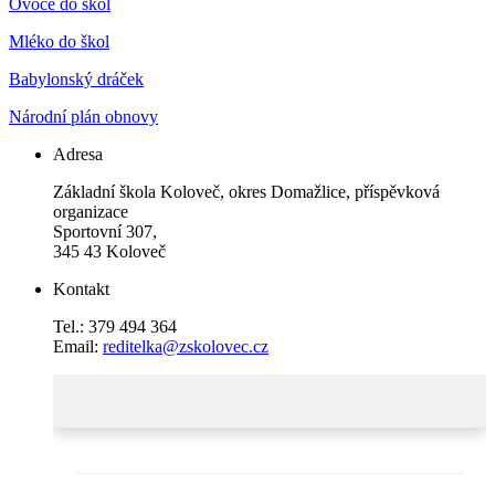
Ovoce do škol
Mléko do škol
Babylonský dráček
Národní plán obnovy
Adresa
Základní škola Koloveč, okres Domažlice, příspěvková
organizace
Sportovní 307,
345 43 Koloveč
Kontakt
Tel.: 379 494 364
Email:
reditelka@zskolovec.cz