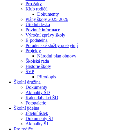
Pro žáky
Klub rodičů
Dokumenty
Plány školy 2025-2026
Úřední deska
Povinné informace
Výroční zprávy školy
E-podatelna
Poradenské služby poskytují
Projekty
Národní plán obnovy
Školská rada
Historie školy
ŠVP
Přírodopis
Školní družina
Dokumenty
Aktuality ŠD
Kalendář akcí ŠD
Fotogalerie
Školní jídelna
Jídelní lístek
Dokumenty ŠJ
Aktuality ŠJ
Pro rodiče